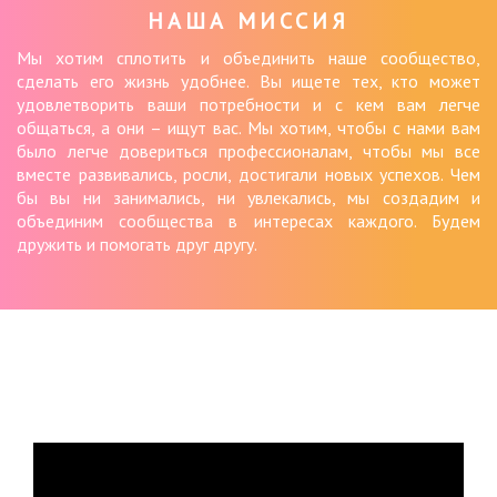
НАША МИССИЯ
Мы хотим сплотить и объединить наше сообщество,
сделать его жизнь удобнее. Вы ищете тех, кто может
удовлетворить ваши потребности и с кем вам легче
общаться, а они – ищут вас. Мы хотим, чтобы с нами вам
было легче довериться профессионалам, чтобы мы все
вместе развивались, росли, достигали новых успехов. Чем
бы вы ни занимались, ни увлекались, мы создадим и
объединим сообщества в интересах каждого. Будем
дружить и помогать друг другу.