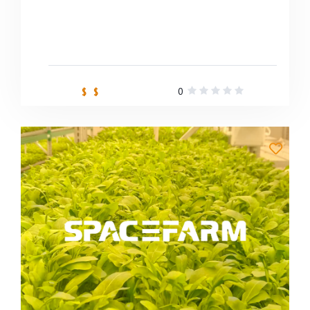
0
$ $