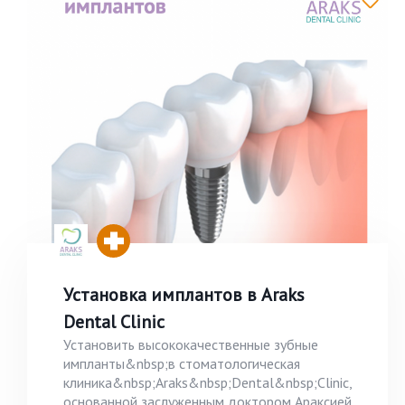
Установка имплантов в Araks
Dental Clinic
Установить высококачественные зубные
импланты&nbsp;в стоматологическая
клиника&nbsp;Araks&nbsp;Dental&nbsp;Clinic,
основанной заслуженным доктором Араксией