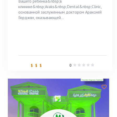
Вашего ребенка&nbsp;в
клинике&nbsp;Araks&nbsp;Dental&nbsp;Clinic,
основанной заслуженным доктором Араксией
Гюрджян, оказывающей...
0
$ $ $