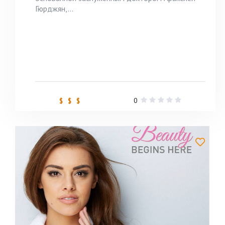
Гюрджян,...
0
$ $ $