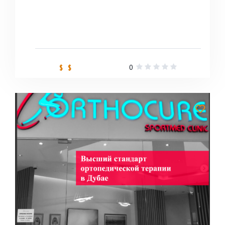
0
$ $