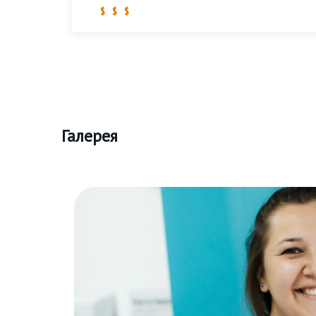
$ $ $
Галерея