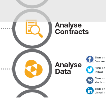
Share on
Facebook
Share on
Twitter
Share on
Vkontakte
Share on
LinkedIn