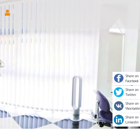
Share on
Facebook
Share on
Twitter
Share on
Vkontakte
Share on
LinkedIn