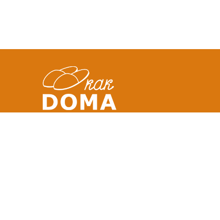
АДРЕС
Office A5, Dtec
Dubai Silicon Oasis
United Arab Emirates
ТЕЛЕФОН :
+971 58 554 0092
ПОЧТА :
info@kakdoma.app
Используя сайт Вы соглашаетесь с нашими Условия