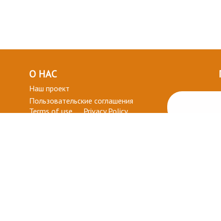
О НАС
Наш проект
Пользовательские соглашения
Terms of use
Privacy Policy
ВОПРОСЫ-ОТВЕТЫ
+ СТАТЬ УЧАСТНИКОМ
ДЛЯ ВАС
Мой кабинет
Избранное
ми, Политикой Cookies и Политикой конфиденциальности. Все т