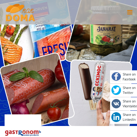
Share on
Facebook
Share on
Twitter
Share on
Vkontakte
Share on
LinkedIn