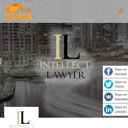
Share on
Facebook
Share on
Twitter
Share on
Vkontakte
Share on
LinkedIn