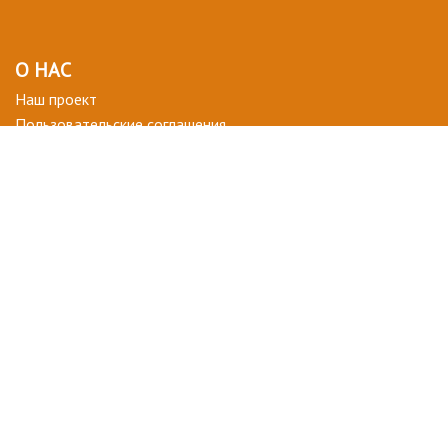
О НАС
Наш проект
Пользовательские соглашения
Terms of use
Privacy Policy
ВОПРОСЫ-ОТВЕТЫ
+ СТАТЬ УЧАСТНИКОМ
ДЛЯ ВАС
Мой кабинет
Избранное
ПОДПИСАТЬСЯ НА НОВОСТИ