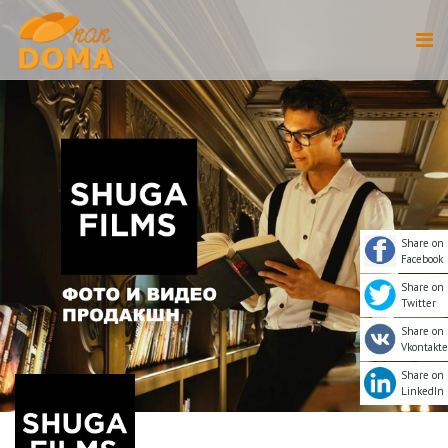
Share on
Facebook
Share on
Twitter
Share on
Vkontakte
Share on
LinkedIn