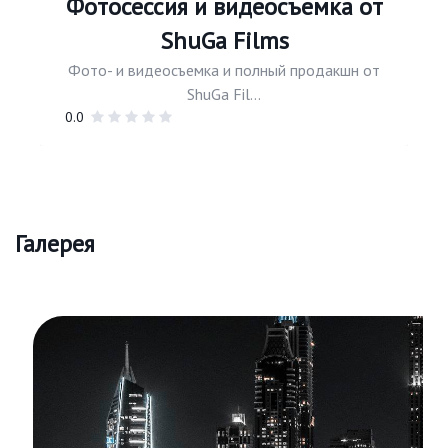
Фотосессия и видеосъемка от
ShuGa Films
Фото- и видеосъемка и полный продакшн от
ShuGa Fil...
0.0
Галерея