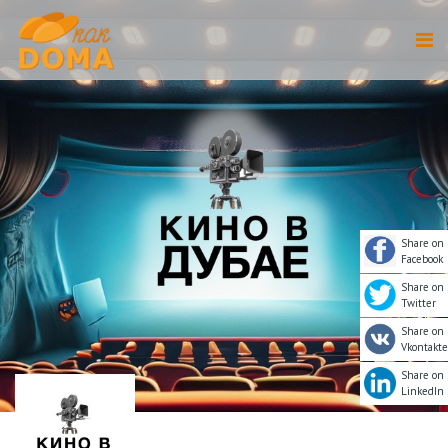
Share on
Facebook
Share on
Twitter
Share on
Vkontakte
Share on
LinkedIn