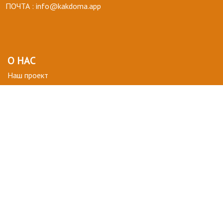
ПОЧТА :
info@kakdoma.app
О НАС
Наш проект
Пользовательские соглашения
Terms of use
Privacy Policy
ВОПРОСЫ-ОТВЕТЫ
+ СТАТЬ УЧАСТНИКОМ
ДЛЯ ВАС
Мой кабинет
Избранное
ПОДПИСАТЬСЯ НА НОВОСТИ