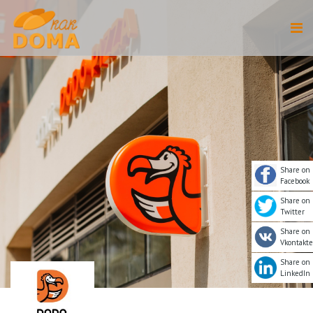
Share on
Facebook
Share on
Twitter
Share on
Vkontakte
Share on
LinkedIn