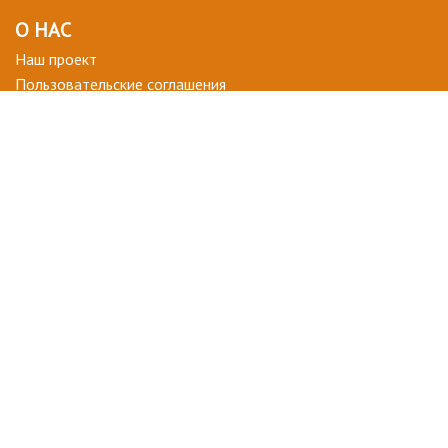
О НАС
Наш проект
Пользовательские соглашения
Terms of use
Privacy Policy
ВОПРОСЫ-ОТВЕТЫ
+ СТАТЬ УЧАСТНИКОМ
ДЛЯ ВАС
Мой кабинет
Избранное
ПОДПИСАТЬСЯ НА НОВОСТИ