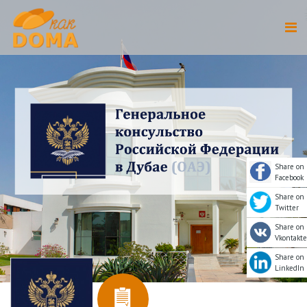
Share on
Facebook
Share on
Twitter
Share on
Vkontakte
Share on
LinkedIn