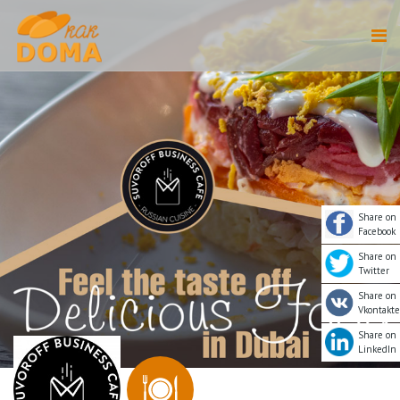
Share on
Facebook
Share on
Twitter
Share on
Vkontakte
Share on
LinkedIn