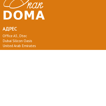
АДРЕС
Office A5, Dtec
Dubai Silicon Oasis
United Arab Emirates
ТЕЛЕФОН :
+971 58 554 0092
ПОЧТА :
info@kakdoma.app
О НАС
Наш проект
Пользовательские соглашения
Terms of use
Privacy Policy