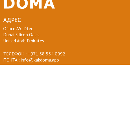
АДРЕС
Office A5, Dtec
Dubai Silicon Oasis
United Arab Emirates
ТЕЛЕФОН :
+971 58 554 0092
ПОЧТА :
info@kakdoma.app
О НАС
Наш проект
Пользовательские соглашения
Terms of use
Privacy Policy
ВОПРОСЫ-ОТВЕТЫ