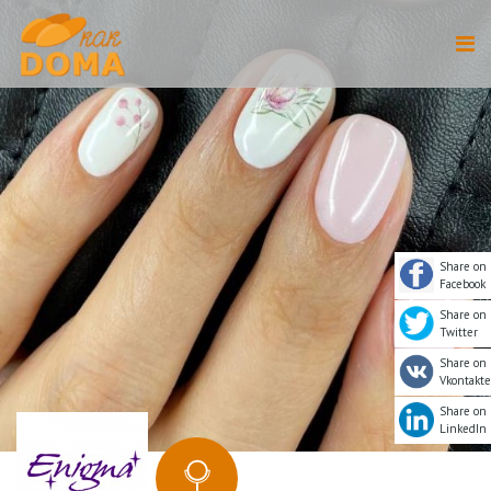
Share on
Facebook
Share on
Twitter
Share on
Vkontakte
Share on
LinkedIn