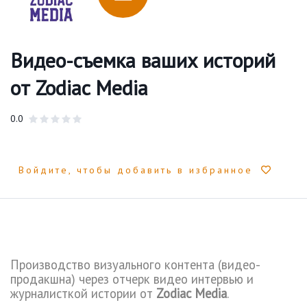
Видео-съемка ваших историй
от Zodiac Media
0.0
Войдите, чтобы добавить в избранное
П
роизводств
о
визуального контента (видео
-
продакшн
а
)
через отчерк видео интервью
и
журналисткой истории
от
Zodiac
Media
.