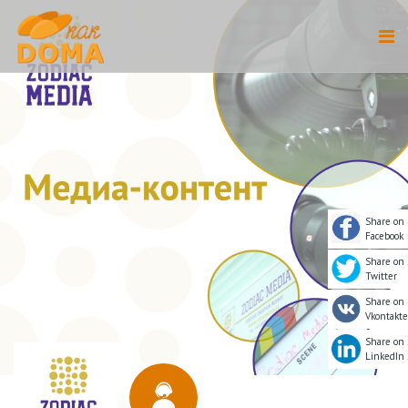
Share on
Facebook
Share on
Twitter
Share on
Vkontakte
Share on
LinkedIn