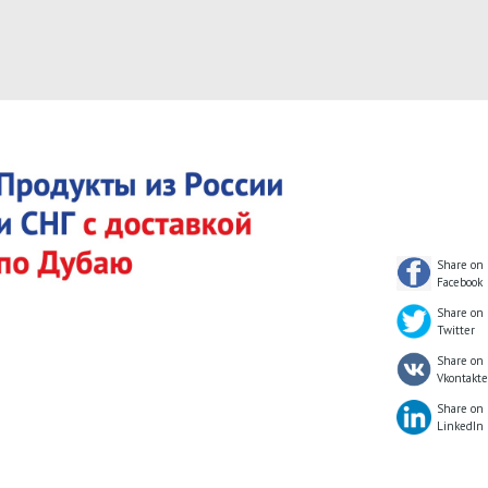
Share on
Facebook
Share on
Twitter
Share on
Vkontakte
Share on
LinkedIn