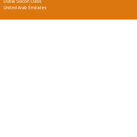
Dubai Silicon Oasis
United Arab Emirates
ТЕЛЕФОН :
+971 58 554 0092
ПОЧТА :
info@kakdoma.app
О НАС
Наш проект
Пользовательские соглашения
Terms of use
Privacy Policy
ВОПРОСЫ-ОТВЕТЫ
+ СТАТЬ УЧАСТНИКОМ
ДЛЯ ВАС
Мой кабинет
Избранное