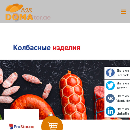
Share on
Facebook
Share on
Twitter
Share on
Vkontakte
Share on
LinkedIn