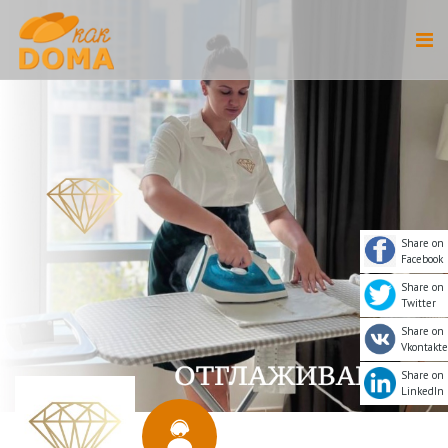
Share on
Facebook
Share on
Twitter
Share on
Vkontakte
Share on
LinkedIn