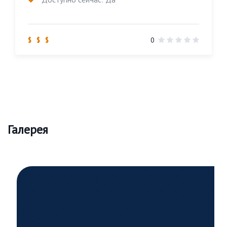
$ $ $
0
Галерея