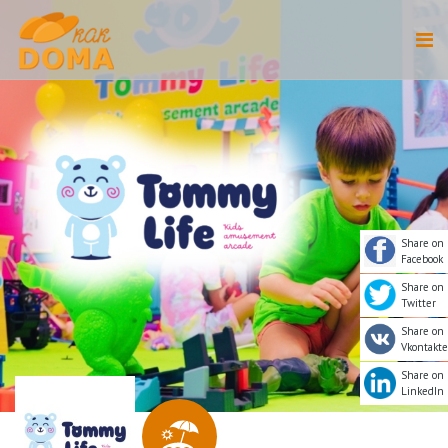
Share on
Facebook
Share on
Twitter
Share on
Vkontakte
Share on
LinkedIn