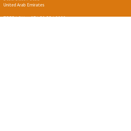
United Arab Emirates
ТЕЛЕФОН :
+971 58 554 0092
ПОЧТА :
info@kakdoma.app
О НАС
Наш проект
Пользовательские соглашения
Terms of use
Privacy Policy
ВОПРОСЫ-ОТВЕТЫ
+ СТАТЬ УЧАСТНИКОМ
ДЛЯ ВАС
Мой кабинет
Избранное