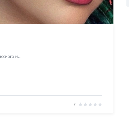
ссного м...
0