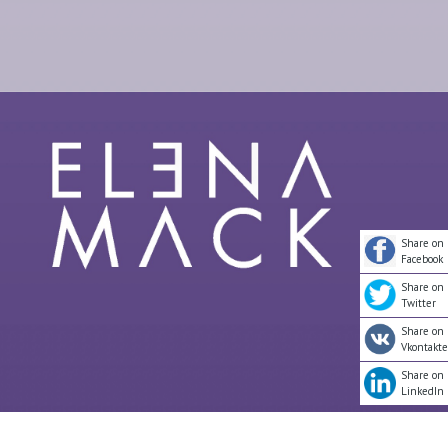
Share on
Facebook
Share on
Twitter
Share on
Vkontakte
Share on
LinkedIn