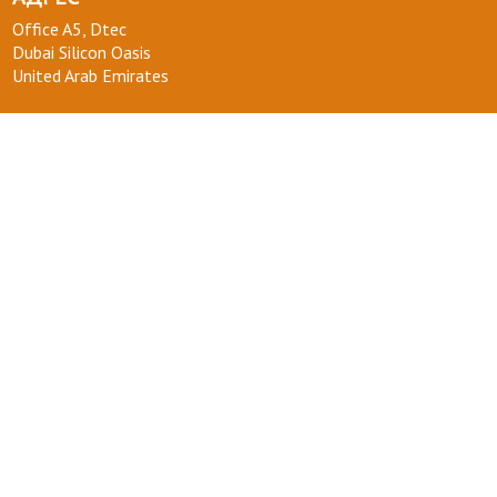
Office A5, Dtec
Dubai Silicon Oasis
United Arab Emirates
ТЕЛЕФОН :
+971 58 554 0092
ПОЧТА :
info@kakdoma.app
О НАС
Наш проект
Пользовательские соглашения
Terms of use
Privacy Policy
ВОПРОСЫ-ОТВЕТЫ
+ СТАТЬ УЧАСТНИКОМ
ДЛЯ ВАС