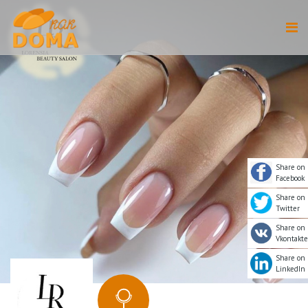
Share on
Facebook
Share on
Twitter
Share on
Vkontakte
Share on
LinkedIn