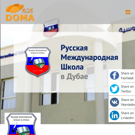
Share on
Facebook
Share on
Twitter
Share on
Vkontakte
Share on
LinkedIn