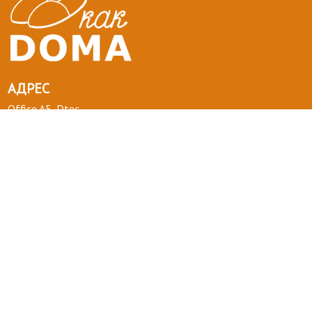
АДРЕС
Office A5, Dtec
Dubai Silicon Oasis
United Arab Emirates
ТЕЛЕФОН :
+971 58 554 0092
ПОЧТА :
info@kakdoma.app
О НАС
Наш проект
Пользовательские соглашения