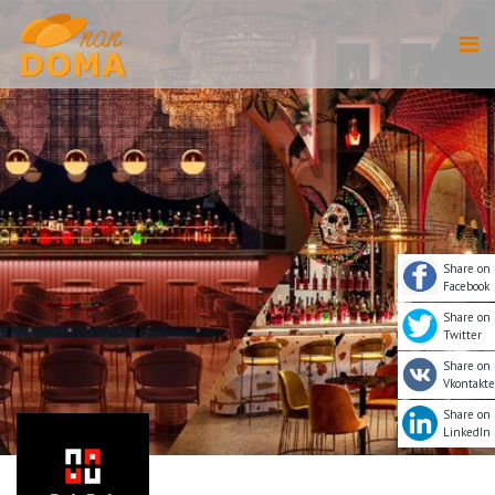
Share on
Facebook
Share on
Twitter
Share on
Vkontakte
Share on
LinkedIn