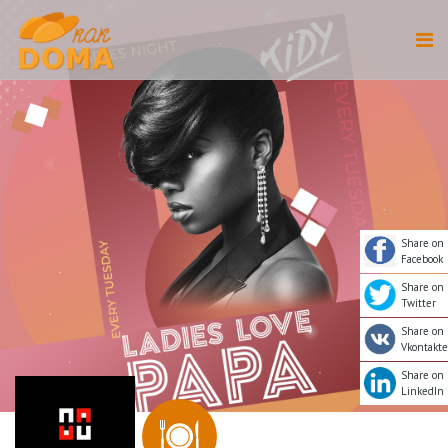
Share on
Facebook
Share on
Twitter
Share on
Vkontakte
Share on
LinkedIn