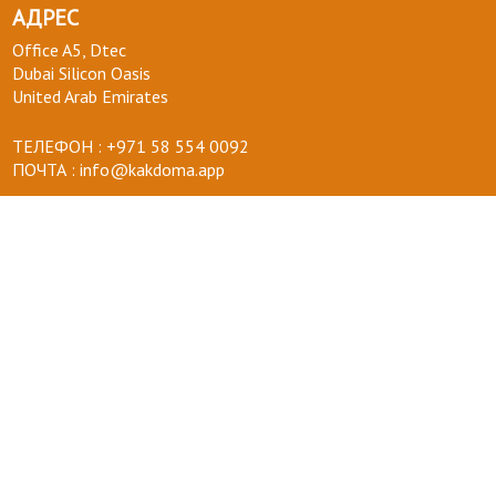
АДРЕС
Office A5, Dtec
Dubai Silicon Oasis
United Arab Emirates
ТЕЛЕФОН :
+971 58 554 0092
ПОЧТА :
info@kakdoma.app
О НАС
Наш проект
Пользовательские соглашения
Terms of use
Privacy Policy
ВОПРОСЫ-ОТВЕТЫ
+ СТАТЬ УЧАСТНИКОМ