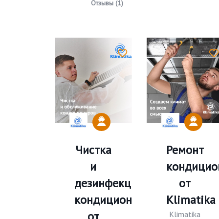
Отзывы (1)
Чистка
Ремонт
и
кондицио
дезинфекция
от
кондиционеров
Klimatika
от
Klimatika