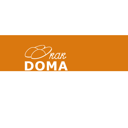
АДРЕС
Office A5, Dtec
Dubai Silicon Oasis
United Arab Emirates
ТЕЛЕФОН :
+971 58 554 0092
ПОЧТА :
info@kakdoma.app