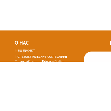
О НАС
Наш проект
Пользовательские соглашения
Terms of use
Privacy Policy
ВОПРОСЫ-ОТВЕТЫ
+ СТАТЬ УЧАСТНИКОМ
ДЛЯ ВАС
Мой кабинет
Избранное