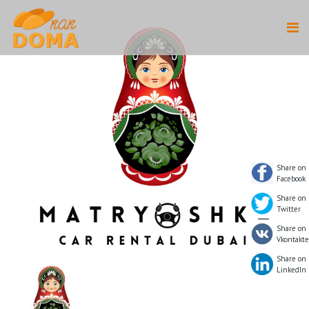
Share on
Facebook
Share on
Twitter
Share on
Vkontakte
Share on
LinkedIn