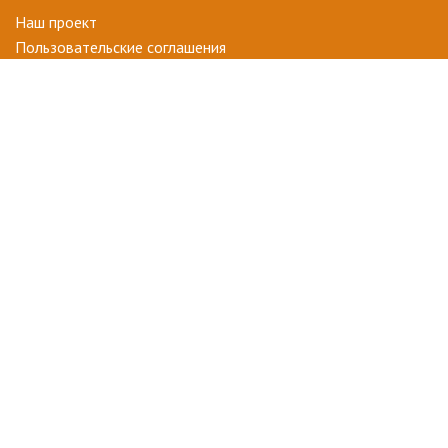
Наш проект
Пользовательские соглашения
Terms of use
Privacy Policy
ВОПРОСЫ-ОТВЕТЫ
+ СТАТЬ УЧАСТНИКОМ
ДЛЯ ВАС
Мой кабинет
Избранное
ПОДПИСАТЬСЯ НА НОВОСТИ
ПОДПИСАТЬСЯ