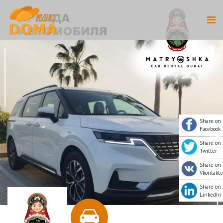
Share on
Facebook
Share on
Twitter
Share on
Vkontakte
Share on
LinkedIn