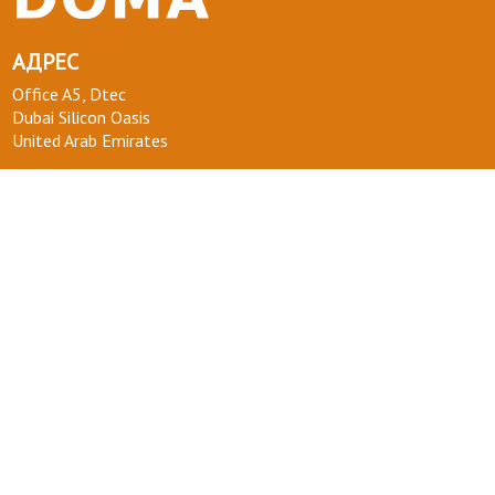
АДРЕС
Office A5, Dtec
Dubai Silicon Oasis
United Arab Emirates
ТЕЛЕФОН :
+971 58 554 0092
ПОЧТА :
info@kakdoma.app
О НАС
Наш проект
Пользовательские соглашения
Terms of use
Privacy Policy
ВОПРОСЫ-ОТВЕТЫ
+ СТАТЬ УЧАСТНИКОМ