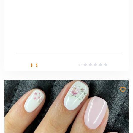
0
$ $