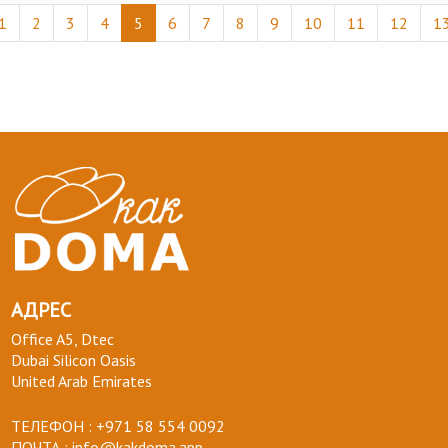
1
2
3
4
5
6
7
8
9
10
11
12
1
АДРЕС
Office A5, Dtec
Dubai Silicon Oasis
United Arab Emirates
ТЕЛЕФОН :
+971 58 554 0092
ПОЧТА :
info@kakdoma.app