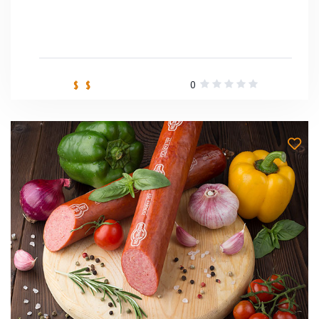
0
$ $