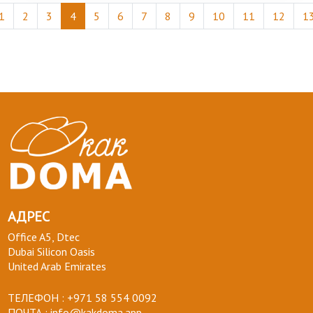
1
2
3
4
5
6
7
8
9
10
11
12
1
АДРЕС
Office A5, Dtec
Dubai Silicon Oasis
United Arab Emirates
ТЕЛЕФОН :
+971 58 554 0092
ПОЧТА :
info@kakdoma.app