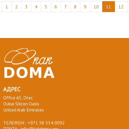
1
2
3
4
5
6
7
8
9
10
11
12
АДРЕС
Office A5, Dtec
Dubai Silicon Oasis
United Arab Emirates
ТЕЛЕФОН :
+971 58 554 0092
ПОЧТА :
info@kakdoma.app