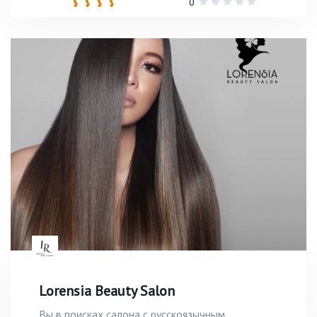
0
$ $ $ $
Lorensia Beauty Salon
Вы в поисках салона с русскоязычным