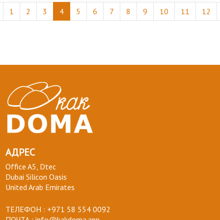
1
2
3
4
5
6
7
8
9
10
11
12
АДРЕС
Office A5, Dtec
Dubai Silicon Oasis
United Arab Emirates
ТЕЛЕФОН :
+971 58 554 0092
ПОЧТА :
info@kakdoma.app