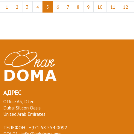
1
2
3
4
5
6
7
8
9
10
11
12
АДРЕС
Office A5, Dtec
Dubai Silicon Oasis
United Arab Emirates
ТЕЛЕФОН :
+971 58 554 0092
ПОЧТА :
info@kakdoma.app