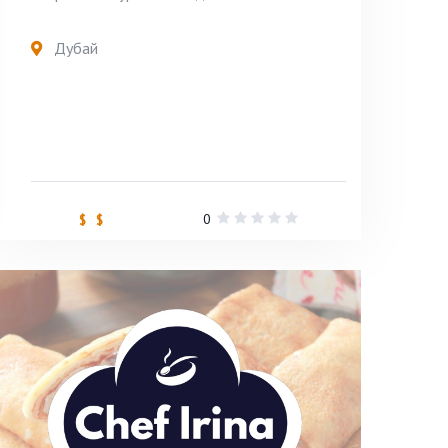
Дубай
0
$ $