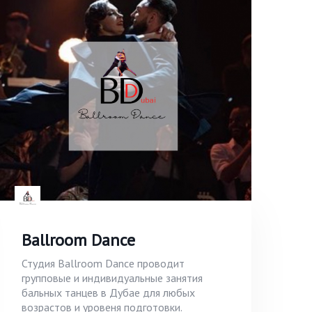
Ballroom Dance
Студия Ballroom Dance проводит
групповые и индивидуальные занятия
бальных танцев в Дубае для любых
возрастов и уровеня подготовки.