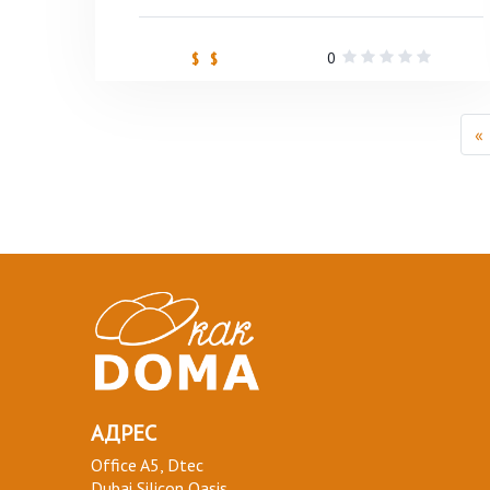
0
$ $
«
АДРЕС
Office A5, Dtec
Dubai Silicon Oasis