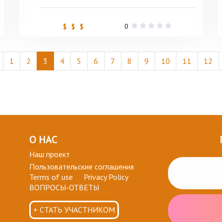
0
$ $ $
1
2
3
4
5
6
7
8
9
10
11
12
О НАС
Наш проект
Пользовательские соглашения
Terms of use
Privacy Policy
ВОПРОСЫ-ОТВЕТЫ
+ СТАТЬ УЧАСТНИКОМ