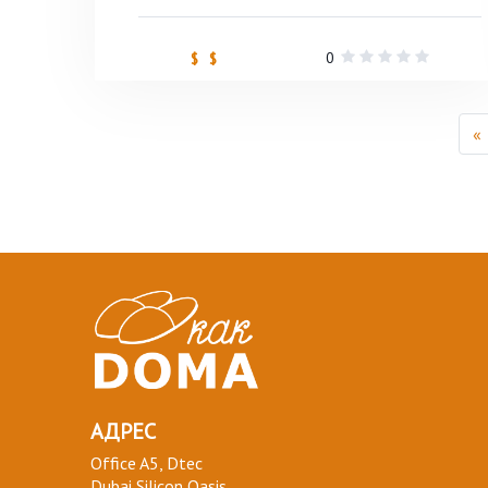
0
$ $
«
АДРЕС
Office A5, Dtec
Dubai Silicon Oasis